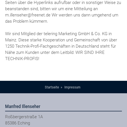
Seiten über die Hyperlinks aufrufbar oder in sonstiger Weise zu
beanstanden sind, bitten wir um eine Mitteilung an
m.illenseher@freenet.de Wir werden uns dann umgehend um
das Problem kümmern.
Wir sind Mitglied der telering Marketing GmbH & Co. KG in
Mainz. Diese starke Kooperation und Gemeinschaft von über
1250 Technik-Profi-Fachgeschäften in Deutschland steht für
Nähe zum Kunden unter dem Leitbild: WIR SIND IHRE
TECHNIK-PROFIS!
Startseite
Impressum
Manfred Illenseher
Roßbergerstraße 1A
85386
Eching