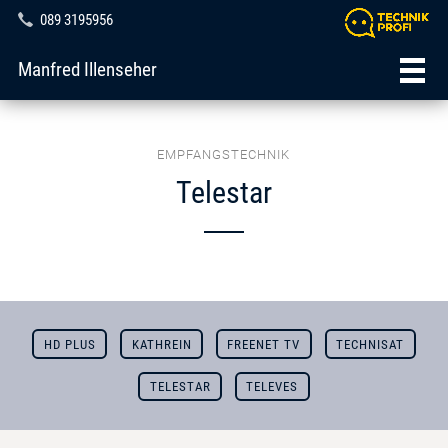
089 3195956
Manfred Illenseher
EMPFANGSTECHNIK
Telestar
HD PLUS
KATHREIN
FREENET TV
TECHNISAT
TELESTAR
TELEVES